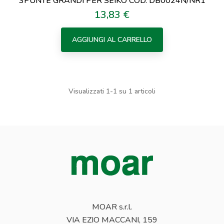
3PUNTE GRANDI PER SEIKO COD. DB0024N/NR1
13,83 €
Prezzo
AGGIUNGI AL CARRELLO
Visualizzati 1-1 su 1 articoli
MOAR s.r.l.
VIA EZIO MACCANI, 159