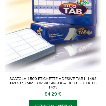
SCATOLA 1500 ETICHETTE ADESIVE TAB1-1499
149X97,2MM CORSIA SINGOLA TICO COD. TAB1-
1499
84,29 €
Prezzo
AGGIUNGI AL CARRELLO