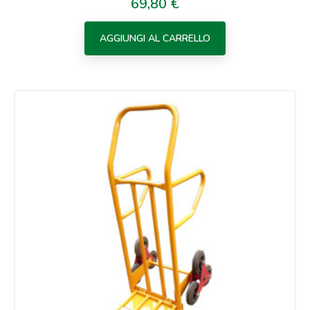
69,80 €
Prezzo
AGGIUNGI AL CARRELLO