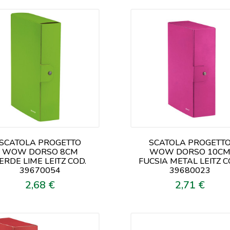
SCATOLA PROGETTO
SCATOLA PROGETT
WOW DORSO 8CM
WOW DORSO 10C
ERDE LIME LEITZ COD.
FUCSIA METAL LEITZ C
39670054
39680023
2,68 €
2,71 €
Prezzo
Prezzo