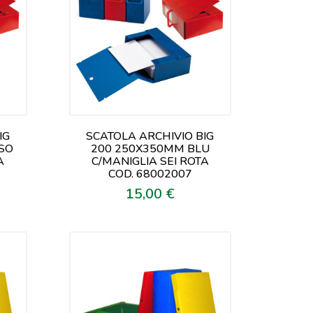
IG
SCATOLA ARCHIVIO BIG
SO
200 250X350MM BLU
A
C/MANIGLIA SEI ROTA
COD. 68002007
15,00 €
Prezzo