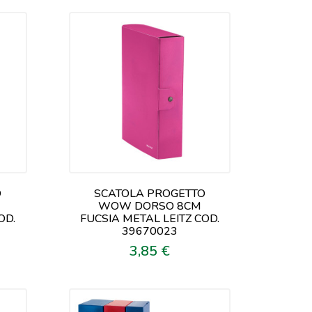
O
SCATOLA PROGETTO
M
WOW DORSO 8CM
OD.
FUCSIA METAL LEITZ COD.
39670023
3,85 €
Prezzo