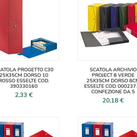
CATOLA PROGETTO C30
SCATOLA ARCHIVIO
25X35CM DORSO 10
PROJECT 8 VERDE
ROSSO ESSELTE COD.
25X35CM DORSO 8C
390330160
ESSELTE COD. 000237
CONFEZIONE DA 5
2,33 €
Prezzo
20,18 €
Prezzo