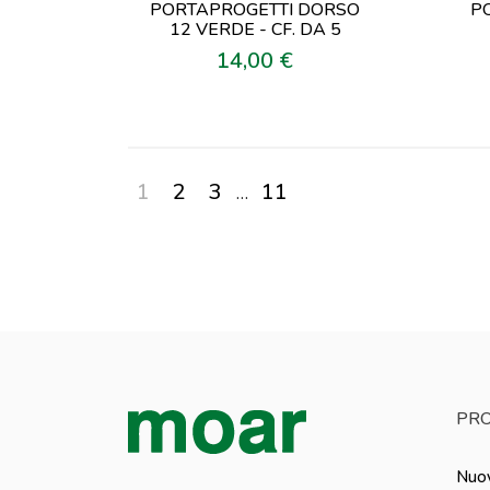
PORTAPROGETTI DORSO
P
12 VERDE - CF. DA 5
14,00 €
Prezzo
1
2
3
11
…
PRO
Nuov