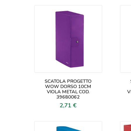
SCATOLA PROGETTO
WOW DORSO 10CM
VIOLA METAL COD.
V
39680062
2,71 €
Prezzo