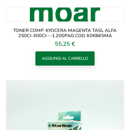
TONER COMP. KYOCERA MAGENTA TASL ALFA
250CI-300CI---1.200PAG COD. 60K865MA
55,25 €
Prezzo
AGGIUNGI AL CARRELLO