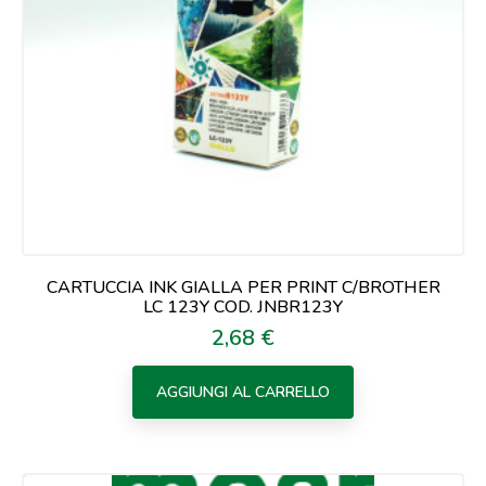
CARTUCCIA INK GIALLA PER PRINT C/BROTHER
LC 123Y COD. JNBR123Y
2,68 €
Prezzo
AGGIUNGI AL CARRELLO