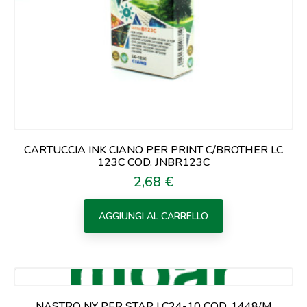
CARTUCCIA INK CIANO PER PRINT C/BROTHER LC
123C COD. JNBR123C
2,68 €
Prezzo
AGGIUNGI AL CARRELLO
NASTRO NY PER STAR LC24-10 COD. 1448/M