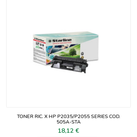
TONER RIC. X HP P2035/P2055 SERIES COD.
505A-STA
18,12 €
Prezzo