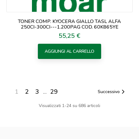
TONER COMP. KYOCERA GIALLO TASL ALFA
250CI-300CI---1.200PAG COD. 60K865YE
55,25 €
Prezzo
AGGIUNGI AL CARRELLO
1
2
3
29
…
Successivo
Visualizzati 1-24 su 686 articoli