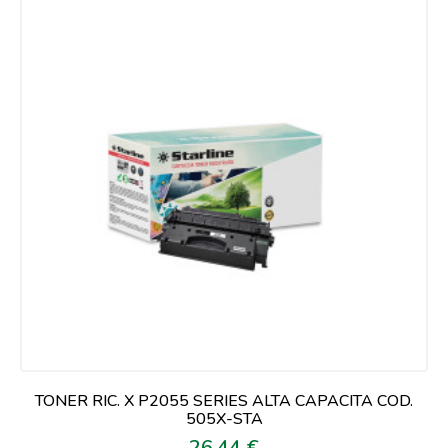
TONER RIC. X P2055 SERIES ALTA CAPACITA COD.
505X-STA
26,44 €
Prezzo