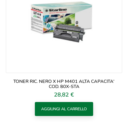
TONER RIC. NERO X HP M401 ALTA CAPACITA'
COD. 80X-STA
28,82 €
Prezzo
AGGIUNGI AL CARRELLO