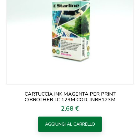
CARTUCCIA INK MAGENTA PER PRINT
C/BROTHER LC 123M COD. JNBR123M
2,68 €
Prezzo
AGGIUNGI AL CARRELLO