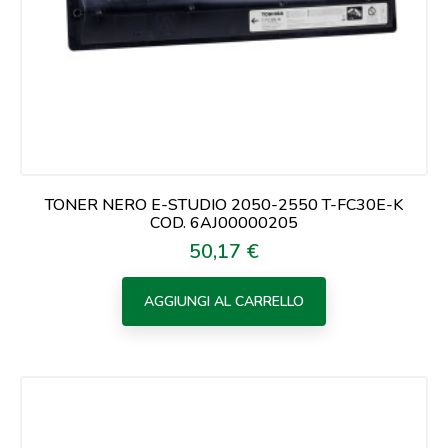
TONER NERO E-STUDIO 2050-2550 T-FC30E-K
COD. 6AJ00000205
50,17 €
Prezzo
AGGIUNGI AL CARRELLO