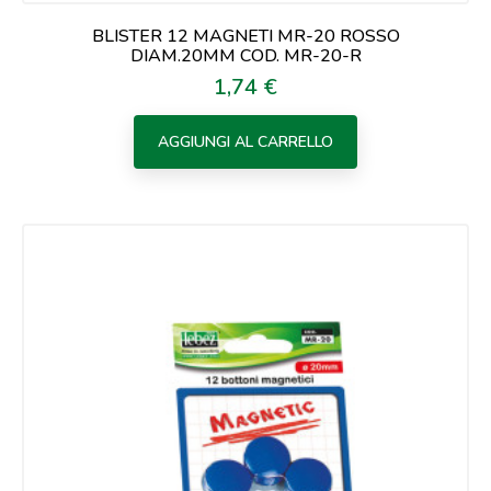
BLISTER 12 MAGNETI MR-20 ROSSO
DIAM.20MM COD. MR-20-R
1,74 €
Prezzo
AGGIUNGI AL CARRELLO