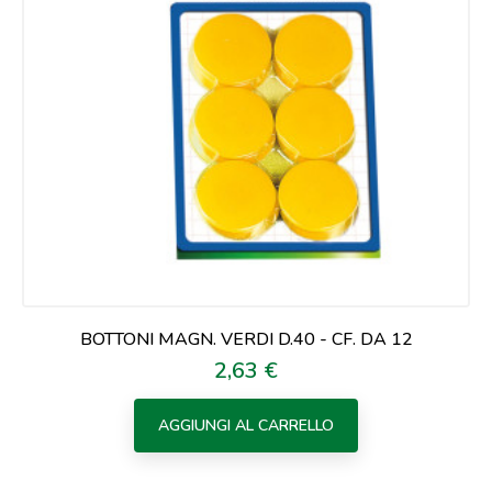
BOTTONI MAGN. VERDI D.40 - CF. DA 12
2,63 €
Prezzo
AGGIUNGI AL CARRELLO