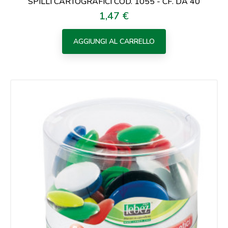
SPILLI CARTOGRAFICI COD. 1055 - CF. DA 40
1,47 €
Prezzo
AGGIUNGI AL CARRELLO