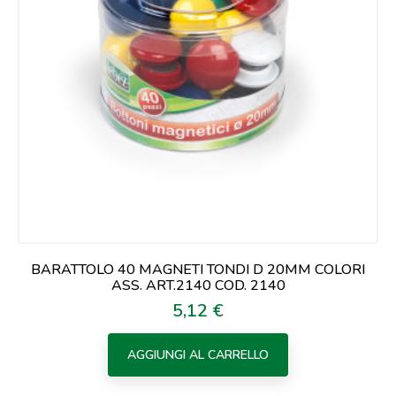
BARATTOLO 40 MAGNETI TONDI D 20MM COLORI
ASS. ART.2140 COD. 2140
5,12 €
Prezzo
AGGIUNGI AL CARRELLO