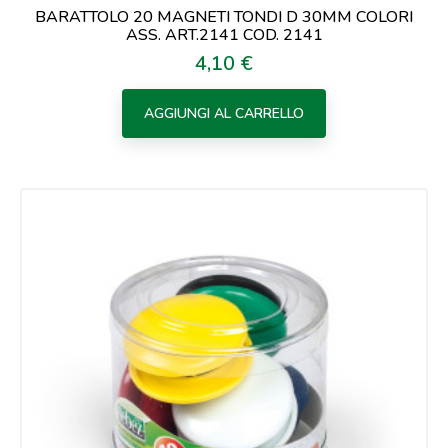
BARATTOLO 20 MAGNETI TONDI D 30MM COLORI
ASS. ART.2141 COD. 2141
4,10 €
Prezzo
AGGIUNGI AL CARRELLO