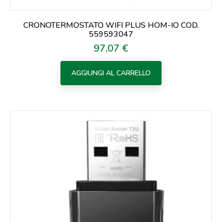
CRONOTERMOSTATO WIFI PLUS HOM-IO COD.
559593047
97,07 €
Prezzo
AGGIUNGI AL CARRELLO