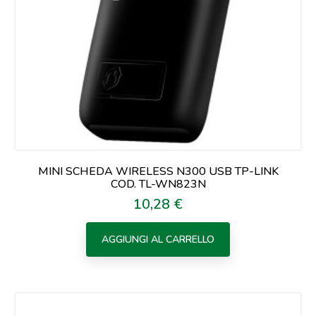
MINI SCHEDA WIRELESS N300 USB TP-LINK
COD. TL-WN823N
10,28 €
Prezzo
AGGIUNGI AL CARRELLO