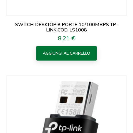
SWITCH DESKTOP 8 PORTE 10/100MBPS TP-
LINK COD. LS1008
8,21 €
Prezzo
AGGIUNGI AL CARRELLO