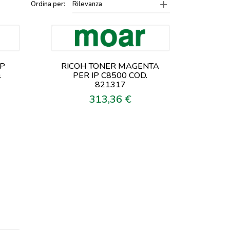
Ordina per:
Rilevanza
IP
RICOH TONER MAGENTA
.
PER IP C8500 COD.
821317
313,36 €
Prezzo