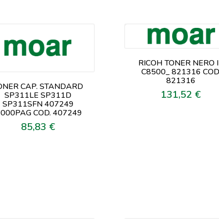
RICOH TONER NERO 
C8500_ 821316 COD
821316
ONER CAP. STANDARD
131,52 €
Prezzo
SP311LE SP311D
SP311SFN 407249
.000PAG COD. 407249
85,83 €
Prezzo