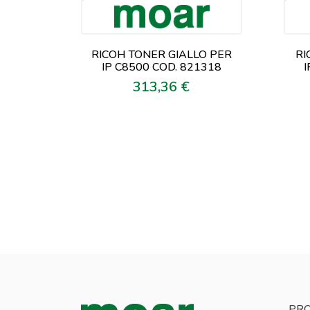
RICOH TONER GIALLO PER
RI
IP C8500 COD. 821318
I
313,36 €
Prezzo
PRO