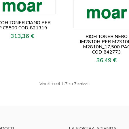
COH TONER CIANO PER
P C8500 COD. 821319
313,36 €
Prezzo
RIOH TONER NERO
IM2810H PER M2310
M2810N_17,500 PA
COD. 842773
36,49 €
Prezzo
Visualizzati 1-7 su 7 articoli
DOTTI
LA NOSTRA AZIENDA