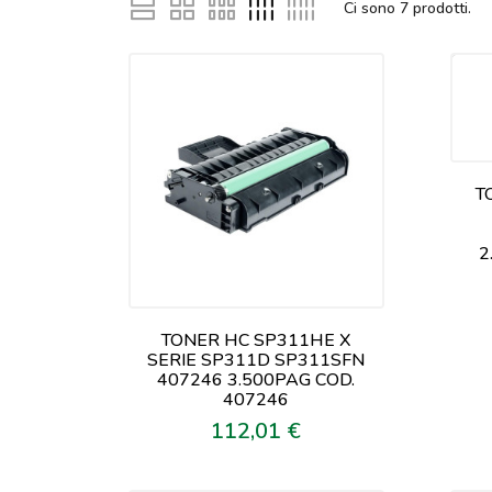
Ci sono
7
prodotti.
T
2
TONER HC SP311HE X
SERIE SP311D SP311SFN
407246 3.500PAG COD.
407246
112,01 €
Prezzo