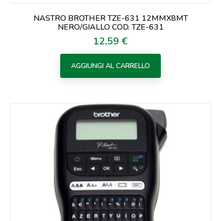
NASTRO BROTHER TZE-631 12MMX8MT
NERO/GIALLO COD. TZE-631
12,59 €
Prezzo
AGGIUNGI AL CARRELLO