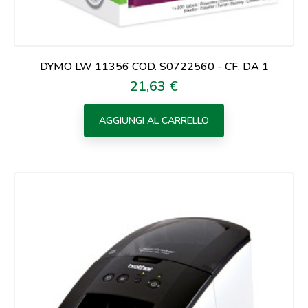
DYMO LW 11356 COD. S0722560 - CF. DA 1
21,63 €
Prezzo
AGGIUNGI AL CARRELLO