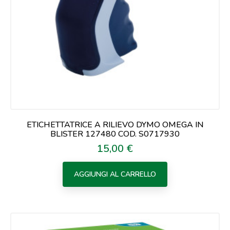
ETICHETTATRICE A RILIEVO DYMO OMEGA IN
BLISTER 127480 COD. S0717930
15,00 €
Prezzo
AGGIUNGI AL CARRELLO