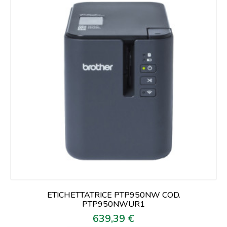
ETICHETTATRICE PTP950NW COD.
PTP950NWUR1
639,39 €
Prezzo