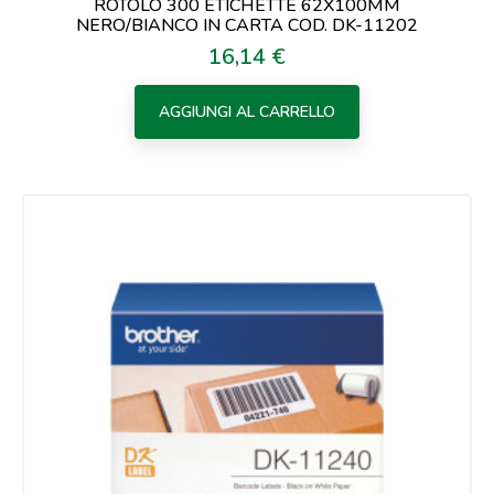
ROTOLO 300 ETICHETTE 62X100MM
NERO/BIANCO IN CARTA COD. DK-11202
16,14 €
Prezzo
AGGIUNGI AL CARRELLO