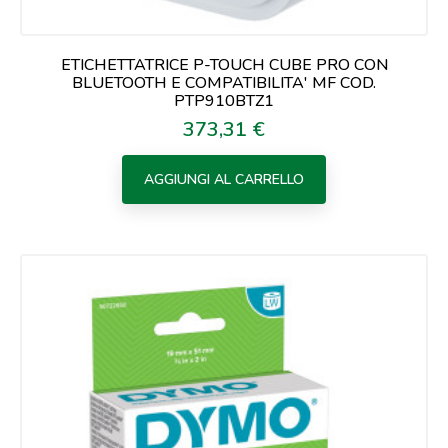
ETICHETTATRICE P-TOUCH CUBE PRO CON
BLUETOOTH E COMPATIBILITA' MF COD.
PTP910BTZ1
373,31 €
Prezzo
AGGIUNGI AL CARRELLO