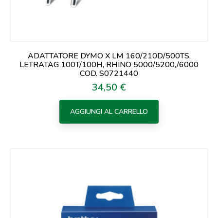
ADATTATORE DYMO X LM 160/210D/500TS,
LETRATAG 100T/100H, RHINO 5000/5200,/6000
COD. S0721440
34,50 €
Prezzo
AGGIUNGI AL CARRELLO