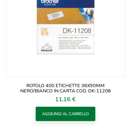
ROTOLO 400 ETICHETTE 38X90MM
NERO/BIANCO IN CARTA COD. DK-11208
11,16 €
Prezzo
AGGIUNGI AL CARRELLO