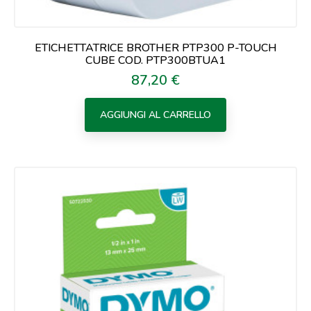
ETICHETTATRICE BROTHER PTP300 P-TOUCH
CUBE COD. PTP300BTUA1
87,20 €
Prezzo
AGGIUNGI AL CARRELLO