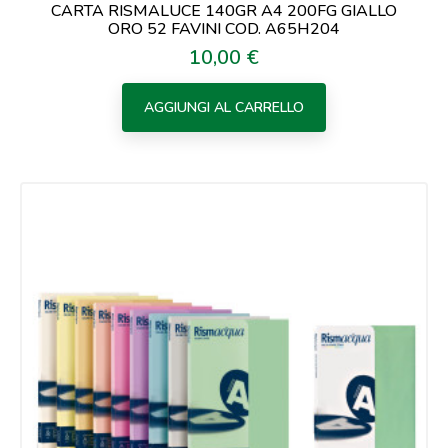
CARTA RISMALUCE 140GR A4 200FG GIALLO
ORO 52 FAVINI COD. A65H204
10,00 €
Prezzo
AGGIUNGI AL CARRELLO