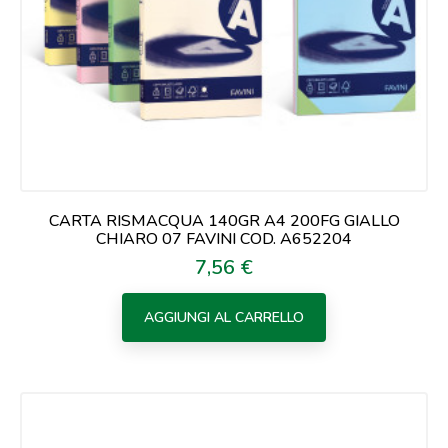
CARTA RISMACQUA 140GR A4 200FG GIALLO
CHIARO 07 FAVINI COD. A652204
7,56 €
Prezzo
AGGIUNGI AL CARRELLO