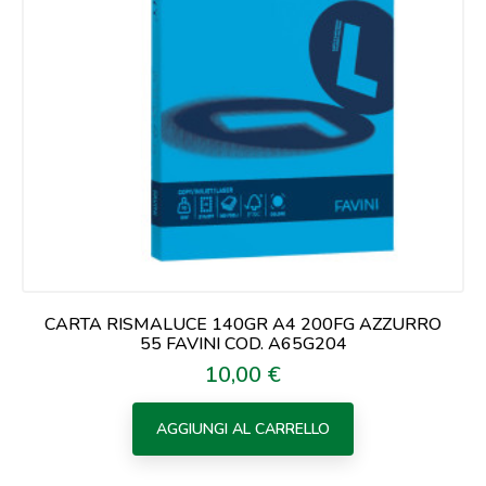
CARTA RISMALUCE 140GR A4 200FG AZZURRO
55 FAVINI COD. A65G204
10,00 €
Prezzo
AGGIUNGI AL CARRELLO