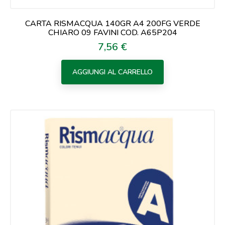
CARTA RISMACQUA 140GR A4 200FG VERDE
CHIARO 09 FAVINI COD. A65P204
7,56 €
Prezzo
AGGIUNGI AL CARRELLO