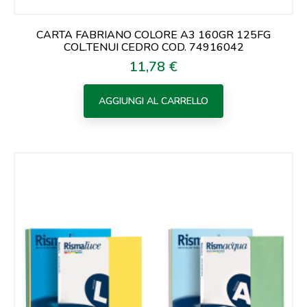
CARTA FABRIANO COLORE A3 160GR 125FG
COL.TENUI CEDRO COD. 74916042
11,78 €
Prezzo
AGGIUNGI AL CARRELLO