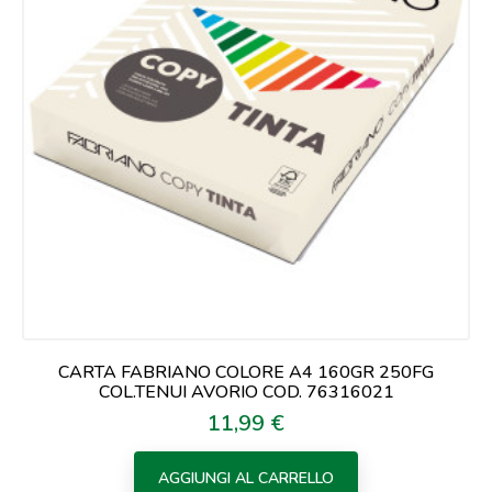
CARTA FABRIANO COLORE A4 160GR 250FG
COL.TENUI AVORIO COD. 76316021
11,99 €
Prezzo
AGGIUNGI AL CARRELLO