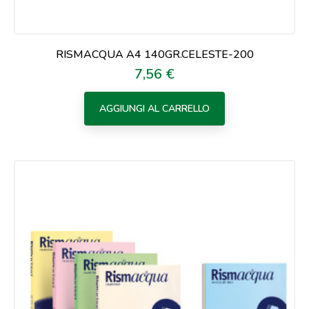
RISMACQUA A4 140GR.CELESTE-200
7,56 €
Prezzo
AGGIUNGI AL CARRELLO