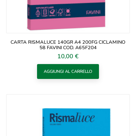
CARTA RISMALUCE 140GR A4 200FG CICLAMINO
58 FAVINI COD. A65F204
10,00 €
Prezzo
AGGIUNGI AL CARRELLO