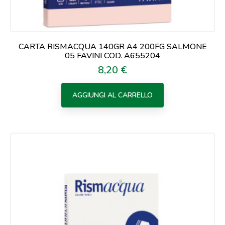
CARTA RISMACQUA 140GR A4 200FG SALMONE
05 FAVINI COD. A655204
8,20 €
Prezzo
AGGIUNGI AL CARRELLO