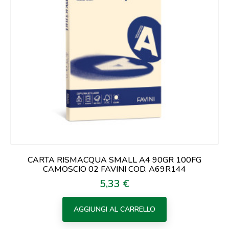
CARTA RISMACQUA SMALL A4 90GR 100FG
CAMOSCIO 02 FAVINI COD. A69R144
5,33 €
Prezzo
AGGIUNGI AL CARRELLO