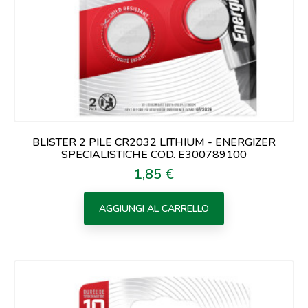
BLISTER 2 PILE CR2032 LITHIUM - ENERGIZER
SPECIALISTICHE COD. E300789100
1,85 €
Prezzo
AGGIUNGI AL CARRELLO