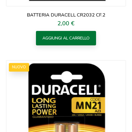
BATTERIA DURACELL CR2032 CF.2
2,00 €
Prezzo
AGGIUNGI AL CARRELLO
NUOVO