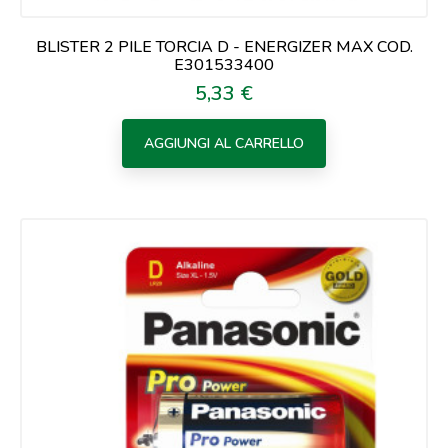
BLISTER 2 PILE TORCIA D - ENERGIZER MAX COD.
E301533400
5,33 €
Prezzo
AGGIUNGI AL CARRELLO