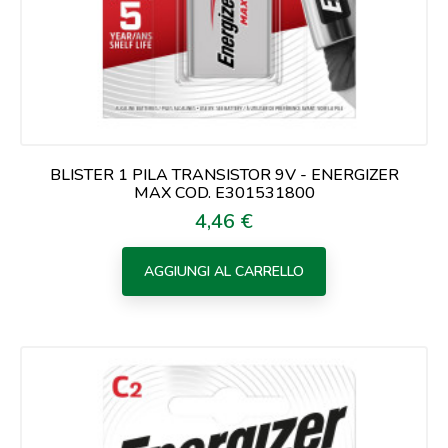
BLISTER 1 PILA TRANSISTOR 9V - ENERGIZER
MAX COD. E301531800
4,46 €
Prezzo
AGGIUNGI AL CARRELLO