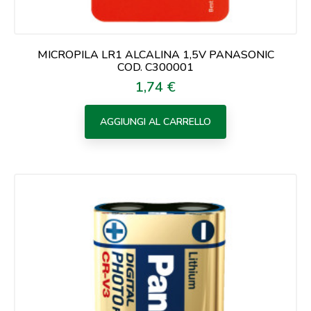
MICROPILA LR1 ALCALINA 1,5V PANASONIC
COD. C300001
1,74 €
Prezzo
AGGIUNGI AL CARRELLO