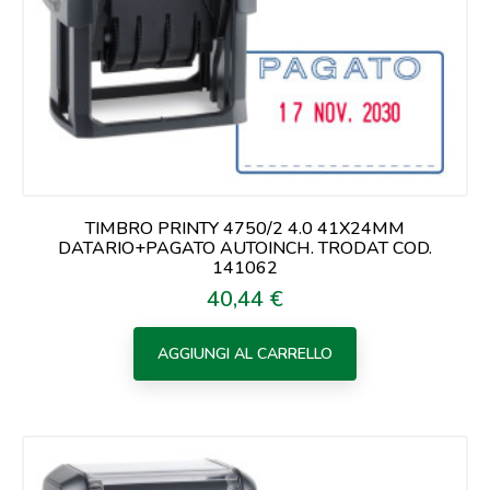
TIMBRO PRINTY 4750/2 4.0 41X24MM
DATARIO+PAGATO AUTOINCH. TRODAT COD.
141062
40,44 €
Prezzo
AGGIUNGI AL CARRELLO