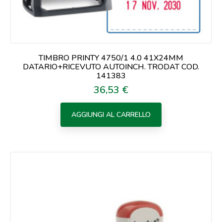
TIMBRO PRINTY 4750/1 4.0 41X24MM
DATARIO+RICEVUTO AUTOINCH. TRODAT COD.
141383
36,53 €
Prezzo
AGGIUNGI AL CARRELLO