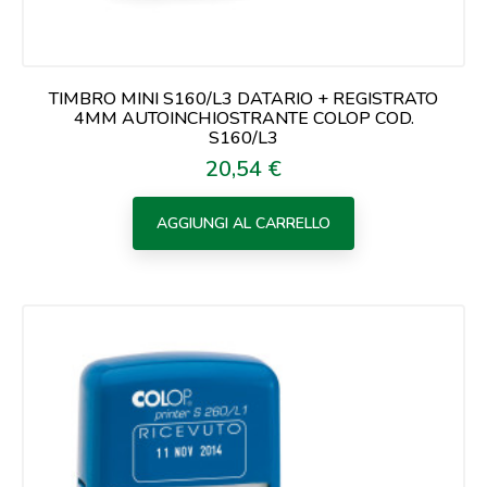
TIMBRO MINI S160/L3 DATARIO + REGISTRATO
4MM AUTOINCHIOSTRANTE COLOP COD.
S160/L3
20,54 €
Prezzo
AGGIUNGI AL CARRELLO