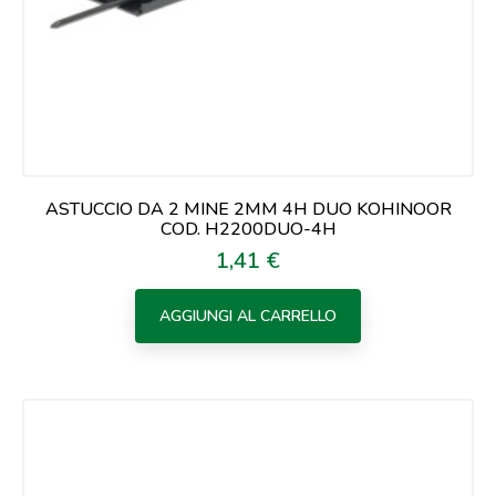
ASTUCCIO DA 2 MINE 2MM 4H DUO KOHINOOR
COD. H2200DUO-4H
1,41 €
Prezzo
AGGIUNGI AL CARRELLO