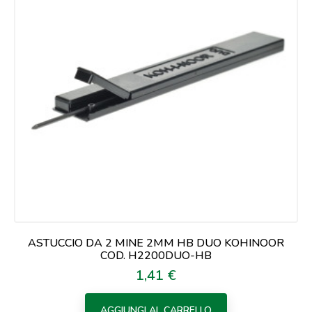
ASTUCCIO DA 2 MINE 2MM HB DUO KOHINOOR
COD. H2200DUO-HB
1,41 €
Prezzo
AGGIUNGI AL CARRELLO