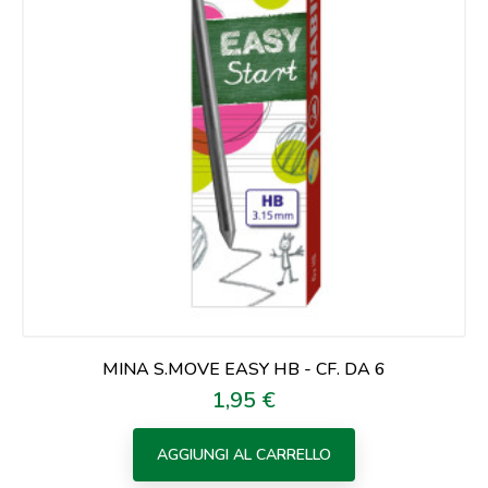
MINA S.MOVE EASY HB - CF. DA 6
1,95 €
Prezzo
AGGIUNGI AL CARRELLO