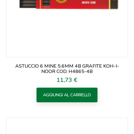
ASTUCCIO 6 MINE 5.6MM 4B GRAFITE KOH-I-
NOOR COD. H4865-4B
11,73 €
Prezzo
AGGIUNGI AL CARRELLO