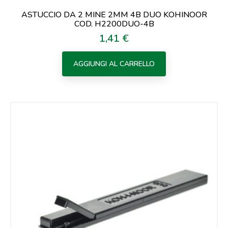
ASTUCCIO DA 2 MINE 2MM 4B DUO KOHINOOR
COD. H2200DUO-4B
1,41 €
Prezzo
AGGIUNGI AL CARRELLO