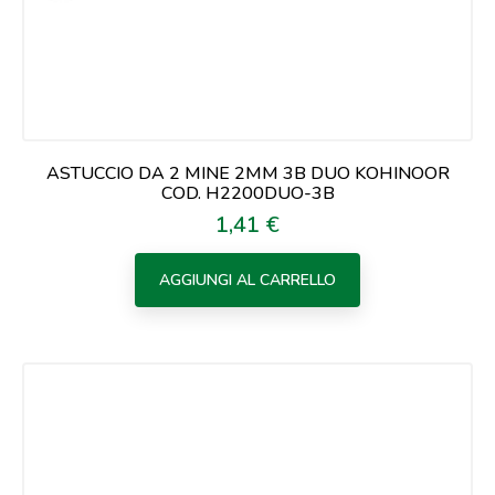
ASTUCCIO DA 2 MINE 2MM 3B DUO KOHINOOR
COD. H2200DUO-3B
1,41 €
Prezzo
AGGIUNGI AL CARRELLO