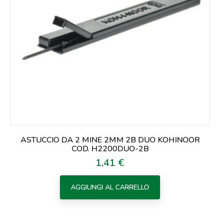
ASTUCCIO DA 2 MINE 2MM 2B DUO KOHINOOR
COD. H2200DUO-2B
1,41 €
Prezzo
AGGIUNGI AL CARRELLO