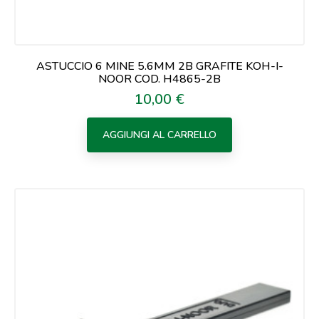
ASTUCCIO 6 MINE 5.6MM 2B GRAFITE KOH-I-
NOOR COD. H4865-2B
10,00 €
Prezzo
AGGIUNGI AL CARRELLO