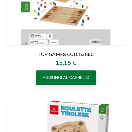
TOP GAMES COD. 53560
15,15 €
Prezzo
AGGIUNGI AL CARRELLO