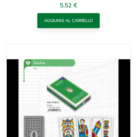
5,52 €
Prezzo
AGGIUNGI AL CARRELLO