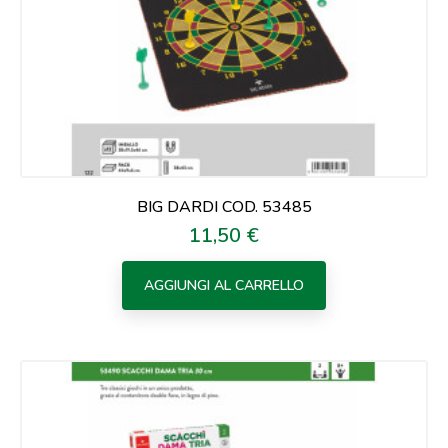
BIG DARDI COD. 53485
11,50 €
Prezzo
AGGIUNGI AL CARRELLO