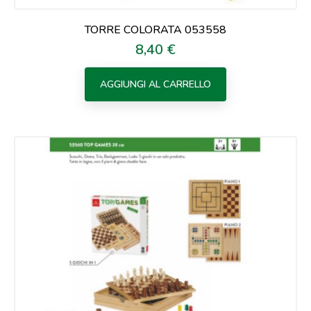
TORRE COLORATA 053558
8,40 €
Prezzo
AGGIUNGI AL CARRELLO