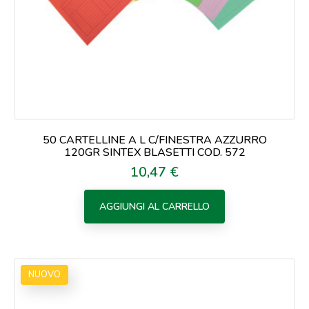
50 CARTELLINE A L C/FINESTRA AZZURRO
120GR SINTEX BLASETTI COD. 572
10,47 €
Prezzo
AGGIUNGI AL CARRELLO
NUOVO