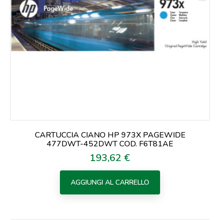
CARTUCCIA CIANO HP 973X PAGEWIDE
477DWT-452DWT COD. F6T81AE
193,62 €
Prezzo
AGGIUNGI AL CARRELLO