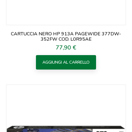
CARTUCCIA NERO HP 913A PAGEWIDE 377DW-
352FW COD. L0R95AE
77,90 €
Prezzo
AGGIUNGI AL CARRELLO