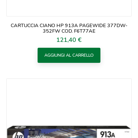
CARTUCCIA CIANO HP 913A PAGEWIDE 377DW-
352FW COD. F6T77AE
121,40 €
Prezzo
AGGIUNGI AL CARRELLO