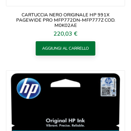
CARTUCCIA NERO ORIGINALE HP 991X
PAGEWIDE PRO MFP772DN-MFP777Z COD.
M0K02AE
220,03 €
Prezzo
AGGIUNGI AL CARRELLO