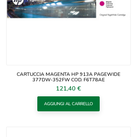
CARTUCCIA MAGENTA HP 913A PAGEWIDE
377DW-352FW COD. F6T78AE
121,40 €
Prezzo
AGGIUNGI AL CARRELLO