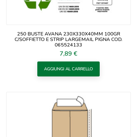
250 BUSTE AVANA 230X330X40MM 100GR
C/SOFFIETTO E STRIP LARGEMAIL PIGNA COD.
065524133
7,89 €
Prezzo
AGGIUNGI AL CARRELLO