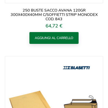
250 BUSTE SACCO AVANA 120GR
300X400X40MM C/SOFFIETTI STRIP MONODEX
COD. 843
64,72 €
Prezzo
AGGIUNGI AL CARRELLO