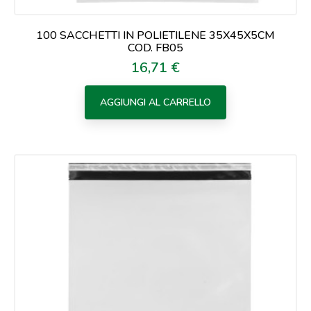
100 SACCHETTI IN POLIETILENE 35X45X5CM
COD. FB05
16,71 €
Prezzo
AGGIUNGI AL CARRELLO