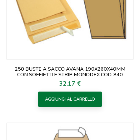
250 BUSTE A SACCO AVANA 190X260X40MM
CON SOFFIETTI E STRIP MONODEX COD. 840
32,17 €
Prezzo
AGGIUNGI AL CARRELLO