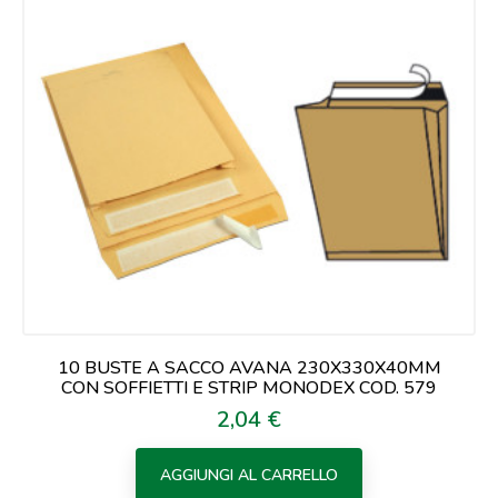
10 BUSTE A SACCO AVANA 230X330X40MM
CON SOFFIETTI E STRIP MONODEX COD. 579
2,04 €
Prezzo
AGGIUNGI AL CARRELLO