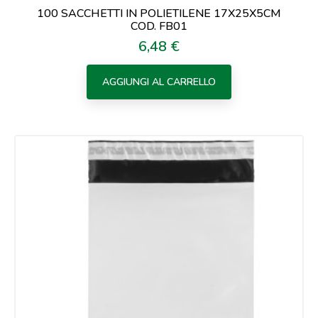
100 SACCHETTI IN POLIETILENE 17X25X5CM
COD. FB01
6,48 €
Prezzo
AGGIUNGI AL CARRELLO