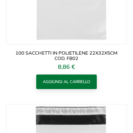
100 SACCHETTI IN POLIETILENE 22X32X5CM
COD. FB02
8,86 €
Prezzo
AGGIUNGI AL CARRELLO