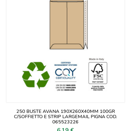
250 BUSTE AVANA 190X260X40MM 100GR
C/SOFFIETTO E STRIP LARGEMAIL PIGNA COD.
065523226
6,19 €
Prezzo