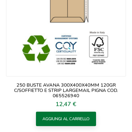
250 BUSTE AVANA 300X400X40MM 120GR
C/SOFFIETTO E STRIP LARGEMAIL PIGNA COD.
065526940
12,47 €
Prezzo
AGGIUNGI AL CARRELLO