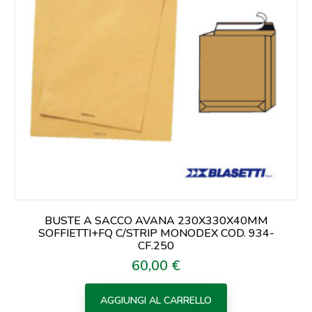
BUSTE A SACCO AVANA 230X330X40MM
SOFFIETTI+FQ C/STRIP MONODEX COD. 934-
CF.250
60,00 €
Prezzo
AGGIUNGI AL CARRELLO