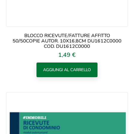
BLOCCO RICEVUTE/FATTURE AFFITTO
50/50COPIE AUTOR. 10X16,8CM DU1612C0000
COD. DU1612C0000
1,49 €
Prezzo
AGGIUNGI AL CARRELLO