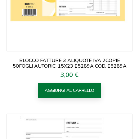
BLOCCO FATTURE 3 ALIQUOTE IVA 2COPIE
50FOGLI AUTORIC. 15X23 E5289A COD. E5289A
3,00 €
Prezzo
AGGIUNGI AL CARRELLO