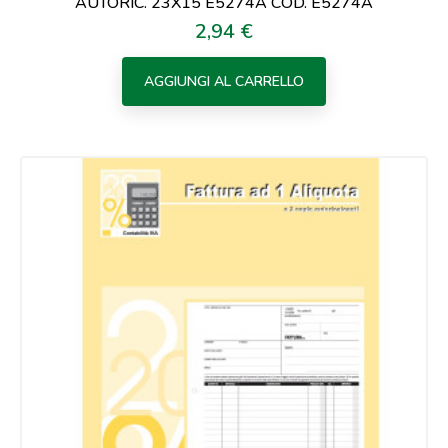
AUTORIC. 23X15 E5274A COD. E5274A
2,94 €
Prezzo
AGGIUNGI AL CARRELLO