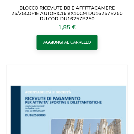
BLOCCO RICEVUTE BB E AFFITTACAMERE
25/25COPIE AUTORIC16,8X10CM DU16257B250
DU COD. DU16257B250
1,85 €
Prezzo
AGGIUNGI AL CARRELLO