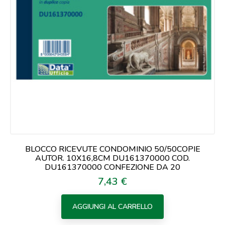
BLOCCO RICEVUTE CONDOMINIO 50/50COPIE
AUTOR. 10X16,8CM DU161370000 COD.
DU161370000 CONFEZIONE DA 20
7,43 €
Prezzo
AGGIUNGI AL CARRELLO