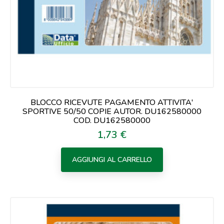
BLOCCO RICEVUTE PAGAMENTO ATTIVITA'
SPORTIVE 50/50 COPIE AUTOR. DU162580000
COD. DU162580000
1,73 €
Prezzo
AGGIUNGI AL CARRELLO