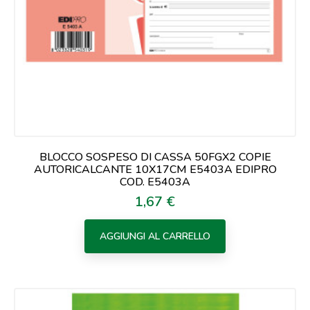
BLOCCO SOSPESO DI CASSA 50FGX2 COPIE
AUTORICALCANTE 10X17CM E5403A EDIPRO
COD. E5403A
1,67 €
Prezzo
AGGIUNGI AL CARRELLO