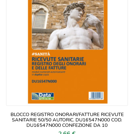
BLOCCO REGISTRO ONORARI/FATTURE RICEVUTE
SANITARIE 50/50 AUTORIC. DU16547N000 COD.
DU16547N000 CONFEZIONE DA 10
2,66 €
Prezzo