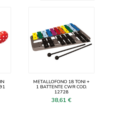
IN
METALLOFONO 18 TONI +
91
1 BATTENTE CWR COD.
12728
38,61 €
Prezzo