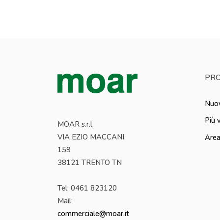
PRO
Nuov
Più 
MOAR s.r.l.
VIA EZIO MACCANI,
Area
159
38121 TRENTO TN
Tel: 0461 823120
Mail:
commerciale@moar.it