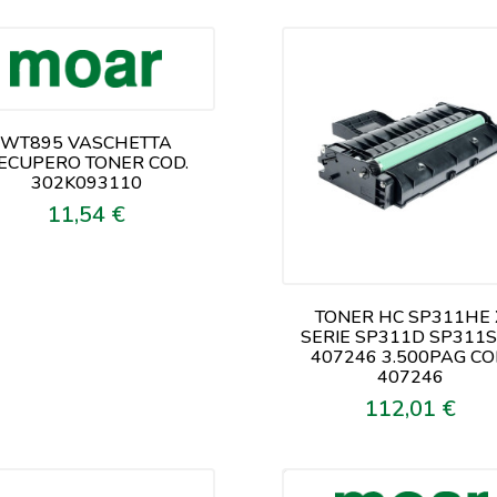
WT895 VASCHETTA
ECUPERO TONER COD.
302K093110
11,54 €
Prezzo
TONER HC SP311HE 
SERIE SP311D SP311
407246 3.500PAG CO
407246
112,01 €
Prezzo