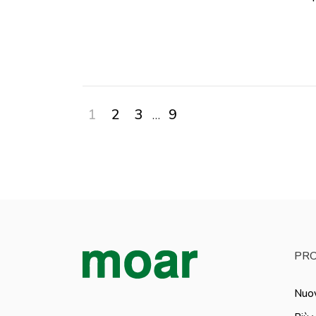
1
2
3
9
…
PRO
Nuov