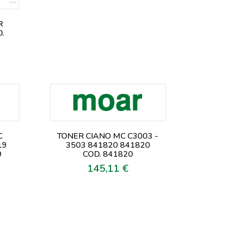
R
.
C
TONER CIANO MC C3003 -
19
3503 841820 841820
9
COD. 841820
145,11 €
Prezzo