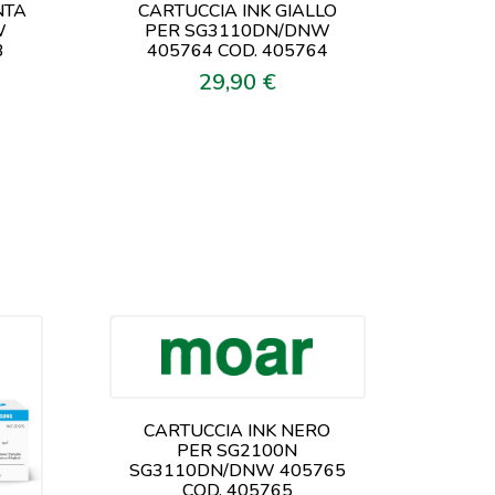
NTA
CARTUCCIA INK GIALLO
W
PER SG3110DN/DNW
3
405764 COD. 405764
29,90 €
Prezzo
CARTUCCIA INK NERO
PER SG2100N
SG3110DN/DNW 405765
COD. 405765