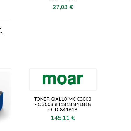
27,03 €
Prezzo
R
D.
TONER GIALLO MC C3003
- C 3503 841818 841818
COD. 841818
145,11 €
Prezzo