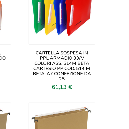
A
CARTELLA SOSPESA IN
CIO
PPL ARMADIO 33/V
.
COLORI ASS. 514M BETA
CARTESIO PP COD. 514 M
BETA-A7 CONFEZIONE DA
25
61,13 €
Prezzo