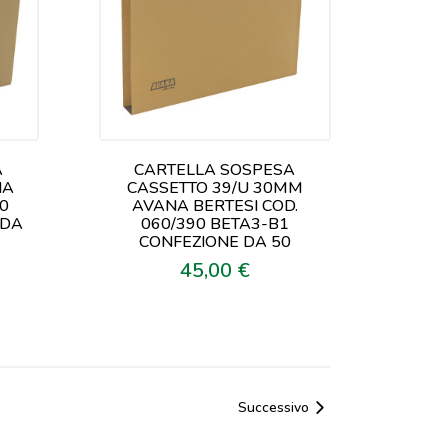
A
CARTELLA SOSPESA
NA
CASSETTO 39/U 30MM
90
AVANA BERTESI COD.
 DA
060/390 BETA3-B1
CONFEZIONE DA 50
45,00 €
Prezzo
Successivo