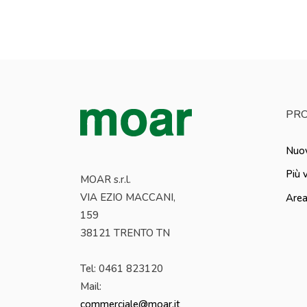
PRO
Nuov
Più 
MOAR s.r.l.
VIA EZIO MACCANI,
Area
159
38121 TRENTO TN
Tel: 0461 823120
Mail:
commerciale@moar.it