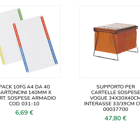
PACK 10FG A4 DA 40
SUPPORTO PER
CARTONCINI 140MM X
CARTELLE SOSPES
RT. SOSPESE ARMADIO
VOGUE 34X30X40C
COD. 031-10
INTERASSE 33/39CM C
00037700
6,69 €
Prezzo
47,80 €
Prezzo