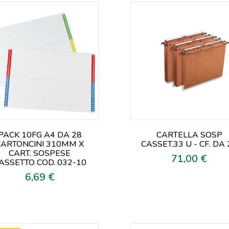
PACK 10FG A4 DA 28
CARTELLA SOSP
CARTONCINI 310MM X
CASSET.33 U - CF. DA 
CART. SOSPESE
71,00 €
Prezzo
ASSETTO COD. 032-10
6,69 €
Prezzo