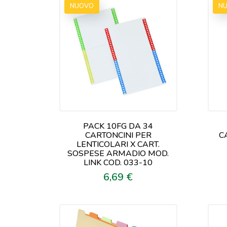
NUOVO
N
PACK 10FG DA 34
CARTONCINI PER
C
LENTICOLARI X CART.
SOSPESE ARMADIO MOD.
LINK COD. 033-10
6,69 €
Prezzo