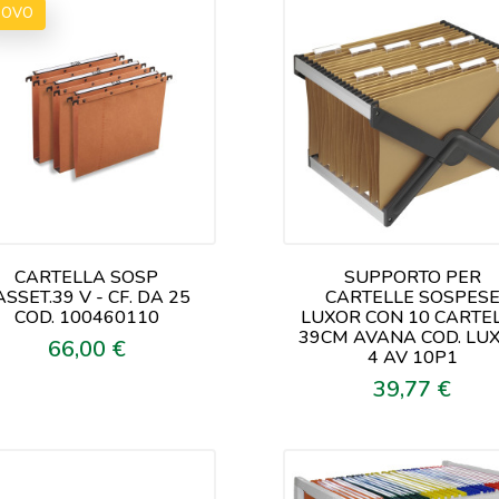
UOVO
CARTELLA SOSP
SUPPORTO PER
ASSET.39 V - CF. DA 25
CARTELLE SOSPES
COD. 100460110
LUXOR CON 10 CARTE
39CM AVANA COD. LU
66,00 €
Prezzo
4 AV 10P1
39,77 €
Prezzo