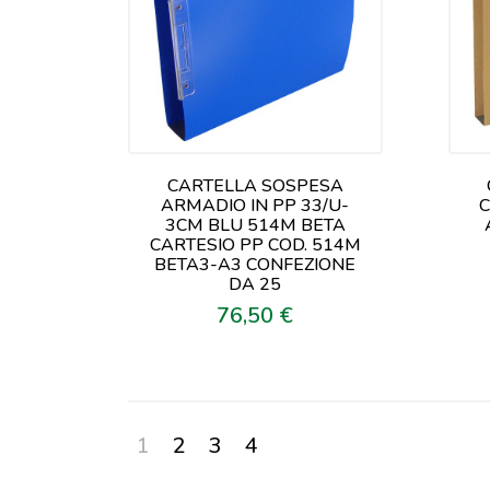
CARTELLA SOSPESA
ARMADIO IN PP 33/U-
C
3CM BLU 514M BETA
CARTESIO PP COD. 514M
BETA3-A3 CONFEZIONE
DA 25
76,50 €
Prezzo
1
2
3
4