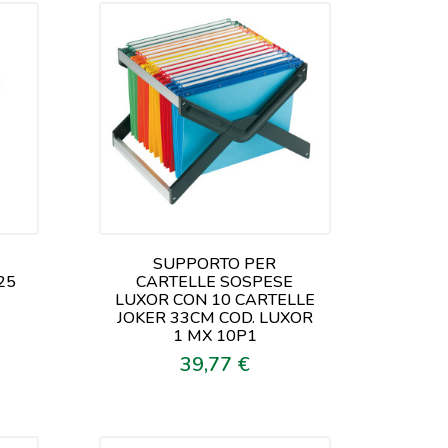
SUPPORTO PER
25
CARTELLE SOSPESE
LUXOR CON 10 CARTELLE
JOKER 33CM COD. LUXOR
1 MX 10P1
39,77 €
Prezzo