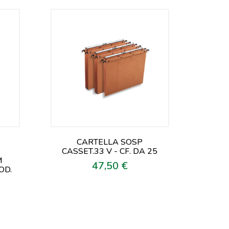
CARTELLA SOSP
E
CASSET.33 V - CF. DA 25
M
47,50 €
Prezzo
OD.