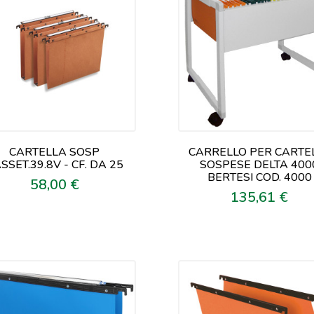
CARTELLA SOSP
CARRELLO PER CARTE
SSET.39.8V - CF. DA 25
SOSPESE DELTA 400
BERTESI COD. 4000
58,00 €
Prezzo
135,61 €
Prezzo