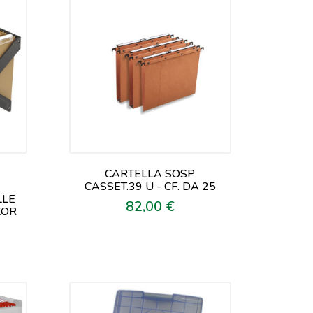
CARTELLA SOSP
E
CASSET.39 U - CF. DA 25
LLE
82,00 €
Prezzo
XOR