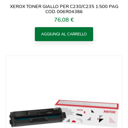
XEROX TONER GIALLO PER C230/C235 1.500 PAG
COD. 006R04386
76,08 €
Prezzo
AGGIUNGI AL CARRELLO