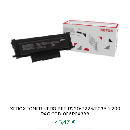
XEROX TONER NERO PER B230/B225/B235 1.200
PAG COD. 006R04399
45,47 €
Prezzo