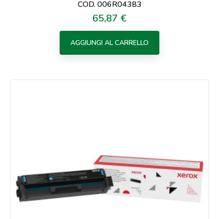
COD. 006R04383
65,87 €
Prezzo
AGGIUNGI AL CARRELLO