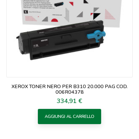
XEROX TONER NERO PER B310 20.000 PAG COD.
006R04378
334,91 €
Prezzo
AGGIUNGI AL CARRELLO