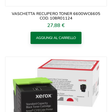
VASCHETTA RECUPERO TONER 6600WC6605
COD. 108R01124
27,88 €
Prezzo
AGGIUNGI AL CARRELLO