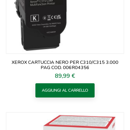
XEROX CARTUCCIA NERO PER C310/C315 3.000
PAG COD. 006R04356
89,99 €
Prezzo
AGGIUNGI AL CARRELLO