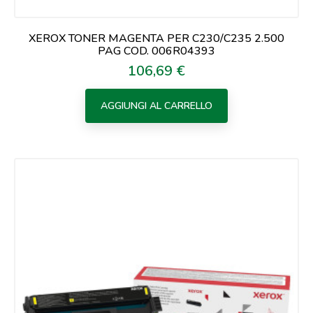
XEROX TONER MAGENTA PER C230/C235 2.500
PAG COD. 006R04393
106,69 €
Prezzo
AGGIUNGI AL CARRELLO