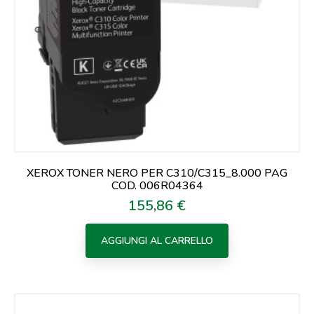
XEROX TONER NERO PER C310/C315_8.000 PAG
COD. 006R04364
155,86 €
Prezzo
AGGIUNGI AL CARRELLO