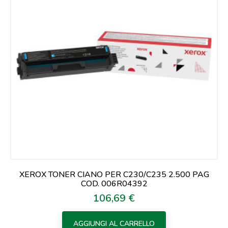
XEROX TONER CIANO PER C230/C235 2.500 PAG
COD. 006R04392
106,69 €
Prezzo
AGGIUNGI AL CARRELLO