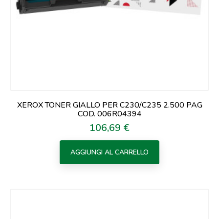
XEROX TONER GIALLO PER C230/C235 2.500 PAG
COD. 006R04394
106,69 €
Prezzo
AGGIUNGI AL CARRELLO