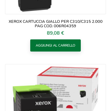
XEROX CARTUCCIA GIALLO PER C310/C315 2.000
PAG COD. 006R04359
89,08 €
Prezzo
AGGIUNGI AL CARRELLO