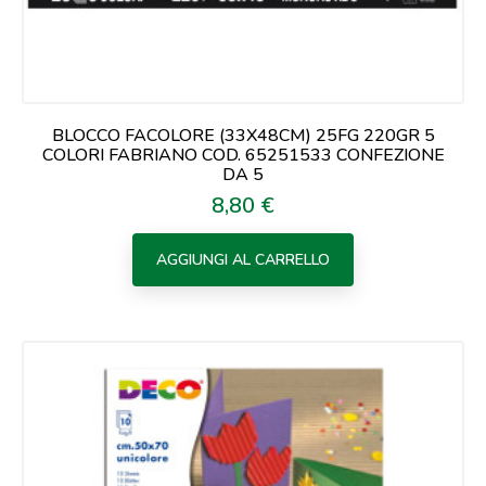
BLOCCO FACOLORE (33X48CM) 25FG 220GR 5
COLORI FABRIANO COD. 65251533 CONFEZIONE
DA 5
8,80 €
Prezzo
AGGIUNGI AL CARRELLO