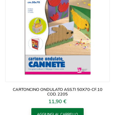
CARTONCINO ONDULATO ASS.TI 50X70-CF.10
COD. 2205
11,90 €
Prezzo
AGGIUNGI AL CARRELLO