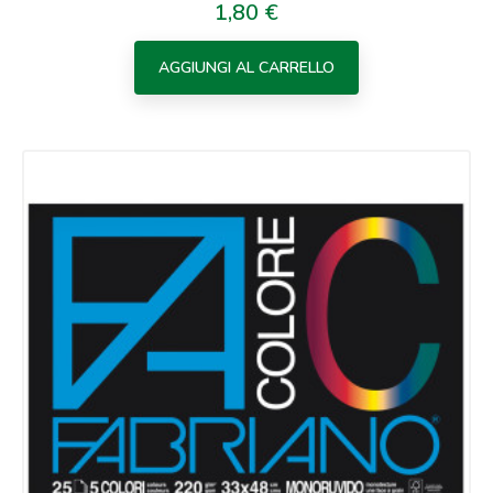
1,80 €
Prezzo
AGGIUNGI AL CARRELLO