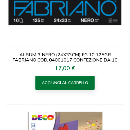
ALBUM 3 NERO (24X33CM) FG 10 125GR
FABRIANO COD. 04001017 CONFEZIONE DA 10
17,00 €
Prezzo
AGGIUNGI AL CARRELLO