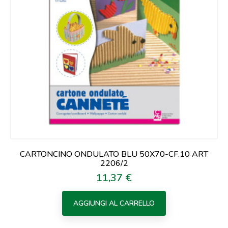
CARTONCINO ONDULATO BLU 50X70-CF.10 ART
2206/2
11,37 €
Prezzo
AGGIUNGI AL CARRELLO