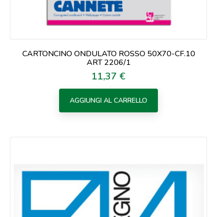
CARTONCINO ONDULATO ROSSO 50X70-CF.10
ART 2206/1
11,37 €
Prezzo
AGGIUNGI AL CARRELLO