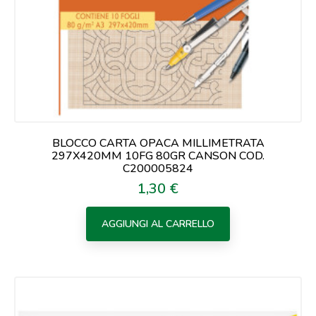
BLOCCO CARTA OPACA MILLIMETRATA
297X420MM 10FG 80GR CANSON COD.
C200005824
1,30 €
Prezzo
AGGIUNGI AL CARRELLO