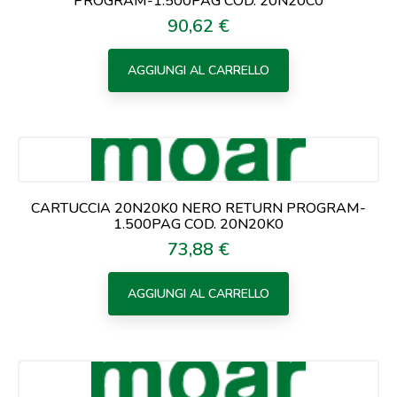
PROGRAM-1.500PAG COD. 20N20C0
90,62 €
Prezzo
AGGIUNGI AL CARRELLO
CARTUCCIA 20N20K0 NERO RETURN PROGRAM-
1.500PAG COD. 20N20K0
73,88 €
Prezzo
AGGIUNGI AL CARRELLO