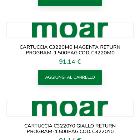
CARTUCCIA C3220M0 MAGENTA RETURN
PROGRAM-1.500PAG COD. C3220M0
91,14 €
Prezzo
AGGIUNGI AL CARRELLO
CARTUCCIA C3220Y0 GIALLO RETURN
PROGRAM-1.500PAG COD. C3220Y0