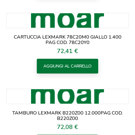
CARTUCCIA LEXMARK 78C20M0 GIALLO 1.400
PAG COD. 78C20Y0
72,41 €
Prezzo
AGGIUNGI AL CARRELLO
TAMBURO LEXMARK B220Z00 12.000PAG COD.
B220Z00
72,08 €
Prezzo