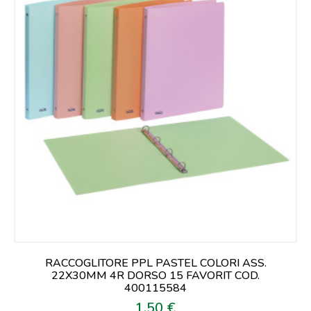
RACCOGLITORE PPL PASTEL COLORI ASS.
22X30MM 4R DORSO 15 FAVORIT COD.
400115584
1,50 €
Prezzo