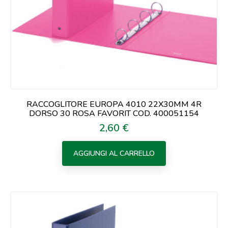
RACCOGLITORE EUROPA 4010 22X30MM 4R
DORSO 30 ROSA FAVORIT COD. 400051154
2,60 €
Prezzo
AGGIUNGI AL CARRELLO