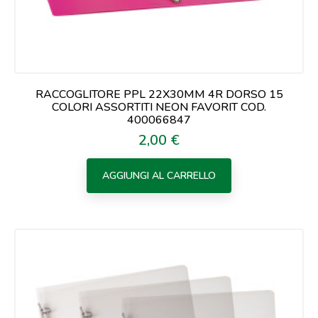
RACCOGLITORE PPL 22X30MM 4R DORSO 15
COLORI ASSORTITI NEON FAVORIT COD.
400066847
2,00 €
Prezzo
AGGIUNGI AL CARRELLO