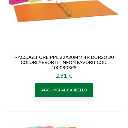
RACCOGLITORE PPL 22X30MM 4R DORSO 30
COLORI ASSORTITI NEON FAVORIT COD.
400090369
2,31 €
Prezzo
AGGIUNGI AL CARRELLO