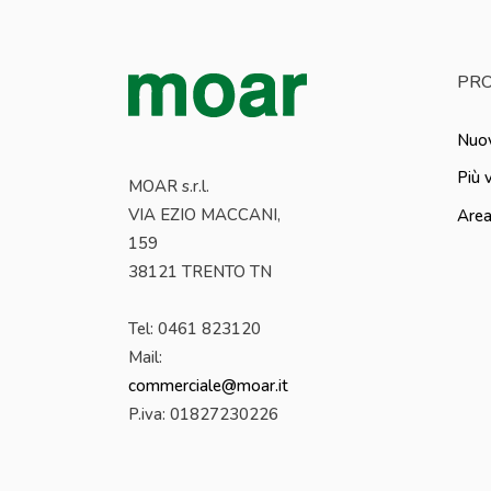
PRO
Nuov
Più 
MOAR s.r.l.
VIA EZIO MACCANI,
Area
159
38121 TRENTO TN
Tel: 0461 823120
Mail:
commerciale@moar.it
P.iva:
01827230226