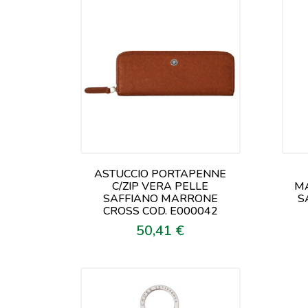
ASTUCCIO PORTAPENNE
C/ZIP VERA PELLE
MA
SAFFIANO MARRONE
S
CROSS COD. E000042
50,41 €
Prezzo