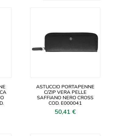
NE
ASTUCCIO PORTAPENNE
ICA
C/ZIP VERA PELLE
NO
SAFFIANO NERO CROSS
D.
COD. E000041
50,41 €
Prezzo