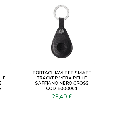
PORTACHIAVI PER SMART
LLE
TRACKER VERA PELLE
E
SAFFIANO NERO CROSS
2
COD. E000061
29,40 €
Prezzo