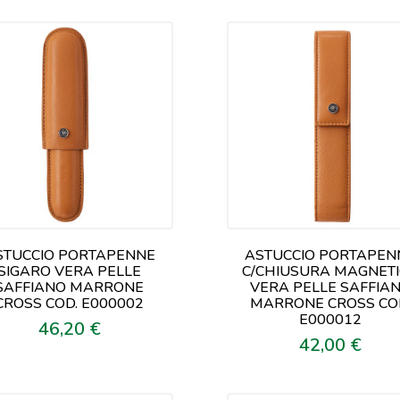
STUCCIO PORTAPENNE
ASTUCCIO PORTAPEN
SIGARO VERA PELLE
C/CHIUSURA MAGNET
SAFFIANO MARRONE
VERA PELLE SAFFIA
CROSS COD. E000002
MARRONE CROSS CO
E000012
46,20 €
Prezzo
42,00 €
Prezzo