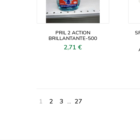
PRIL 2 ACTION
S
BRILLANTANTE-500
2,71 €
Prezzo
1
2
3
27
…