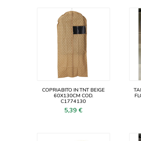
COPRIABITO IN TNT BEIGE
TA
60X130CM COD.
FL
C1774130
5,39 €
Prezzo