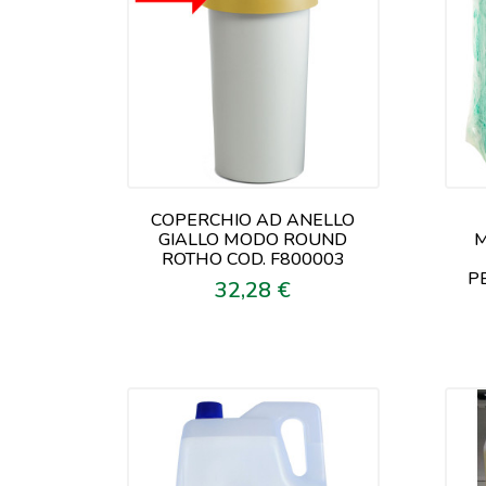
COPERCHIO AD ANELLO
GIALLO MODO ROUND
M
ROTHO COD. F800003
P
32,28 €
Prezzo