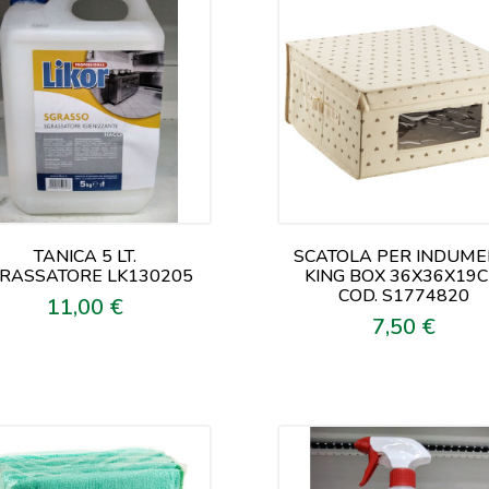
TANICA 5 LT.
SCATOLA PER INDUME
RASSATORE LK130205
KING BOX 36X36X19
COD. S1774820
11,00 €
Prezzo
7,50 €
Prezzo