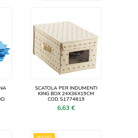
NA
SCATOLA PER INDUMENTI
KING BOX 24X36X19CM
D.
COD. S1774819
6,63 €
Prezzo
NUOVO