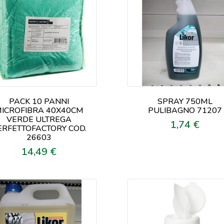
PACK 10 PANNI
SPRAY 750ML
ICROFIBRA 40X40CM
PULIBAGNO 71207
VERDE ULTREGA
1,74 €
Prezzo
ERFETTOFACTORY COD.
26603
14,49 €
Prezzo