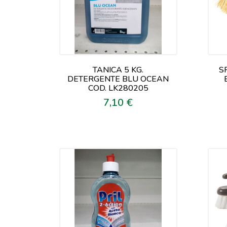
TANICA 5 KG.
S
DETERGENTE BLU OCEAN
COD. LK280205
7,10 €
Prezzo