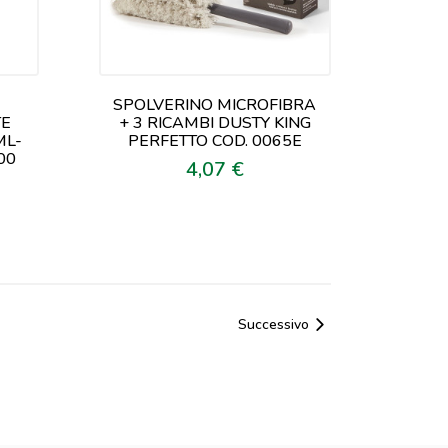
SPOLVERINO MICROFIBRA
TE
+ 3 RICAMBI DUSTY KING
ML-
PERFETTO COD. 0065E
00
4,07 €
Prezzo
Successivo