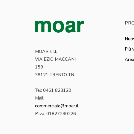
PRO
Nuov
Più 
MOAR s.r.l.
VIA EZIO MACCANI,
Area
159
38121 TRENTO TN
Tel: 0461 823120
Mail:
commerciale@moar.it
P.iva:
01827230226