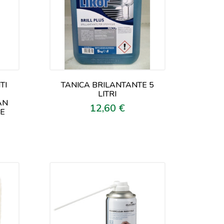
TI
TANICA BRILANTANTE 5
LITRI
AN
12,60 €
Prezzo
LE