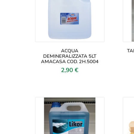
ACQUA
TA
DEMINERALIZZATA 5LT
AMACASA COD. 2H.5004
2,90 €
Prezzo