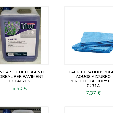
NICA 5 LT. DETERGENTE
PACK 10 PANNOSPUG
OREAL PER PAVIMENTI
AQUOS AZZURRO
LK 040205
PERFETTOFACTORY CO
0231A
6,50 €
Prezzo
7,37 €
Prezzo