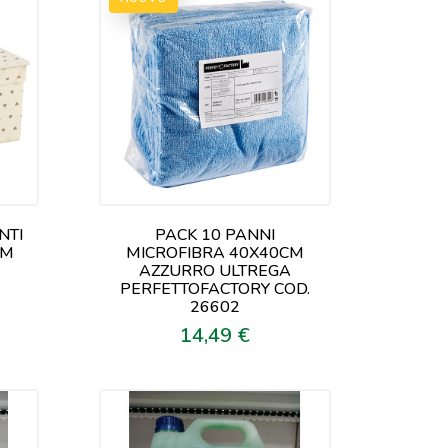
NTI
PACK 10 PANNI
CM
MICROFIBRA 40X40CM
AZZURRO ULTREGA
PERFETTOFACTORY COD.
26602
14,49 €
Prezzo