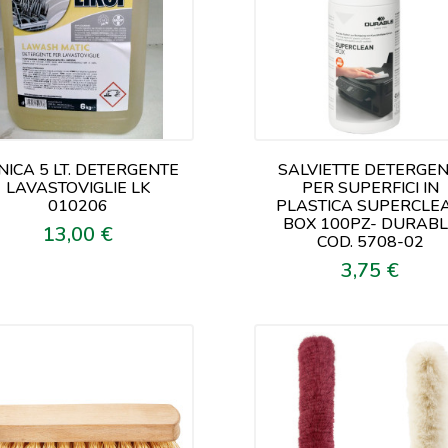
NICA 5 LT. DETERGENTE
SALVIETTE DETERGEN
LAVASTOVIGLIE LK
PER SUPERFICI IN
010206
PLASTICA SUPERCLE
BOX 100PZ- DURAB
13,00 €
Prezzo
COD. 5708-02
3,75 €
Prezzo