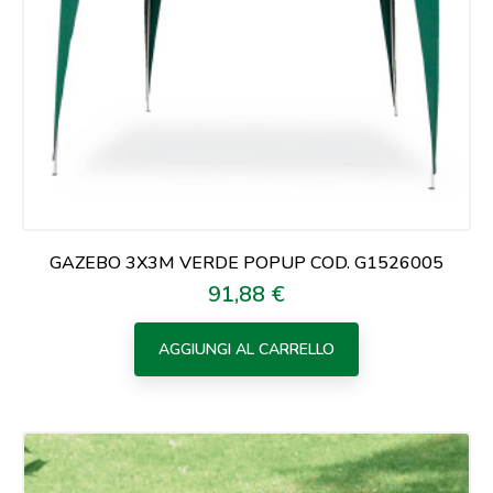
GAZEBO 3X3M VERDE POPUP COD. G1526005
91,88 €
Prezzo
AGGIUNGI AL CARRELLO