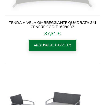
TENDA A VELA OMBREGGIANTE QUADRATA 3M
CENERE COD. T1699032
37,31 €
Prezzo
AGGIUNGI AL CARRELLO