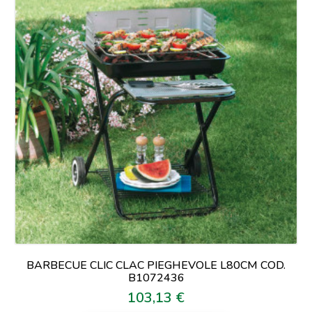
BARBECUE CLIC CLAC PIEGHEVOLE L80CM COD.
B1072436
103,13 €
Prezzo