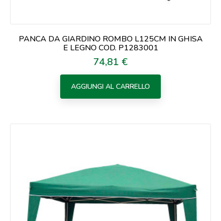
PANCA DA GIARDINO ROMBO L125CM IN GHISA
E LEGNO COD. P1283001
74,81 €
Prezzo
AGGIUNGI AL CARRELLO