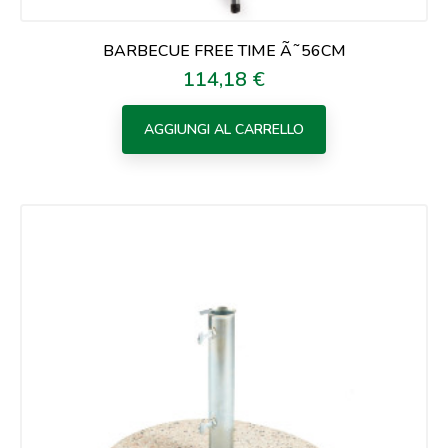
BARBECUE FREE TIME Ã˜56CM
114,18 €
Prezzo
AGGIUNGI AL CARRELLO