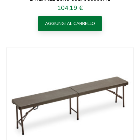
104,19 €
Prezzo
AGGIUNGI AL CARRELLO