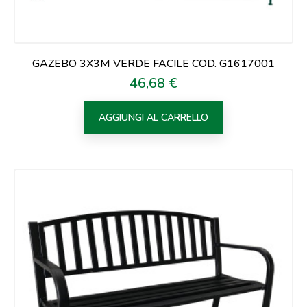
GAZEBO 3X3M VERDE FACILE COD. G1617001
46,68 €
Prezzo
AGGIUNGI AL CARRELLO