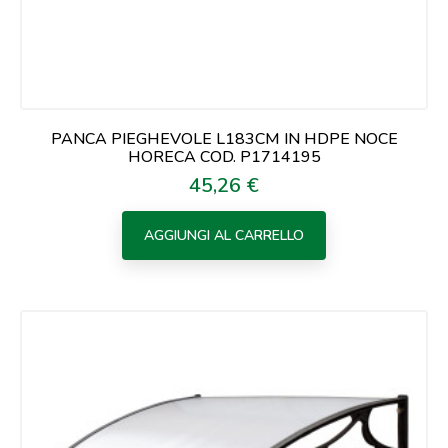
PANCA PIEGHEVOLE L183CM IN HDPE NOCE
HORECA COD. P1714195
45,26 €
Prezzo
AGGIUNGI AL CARRELLO