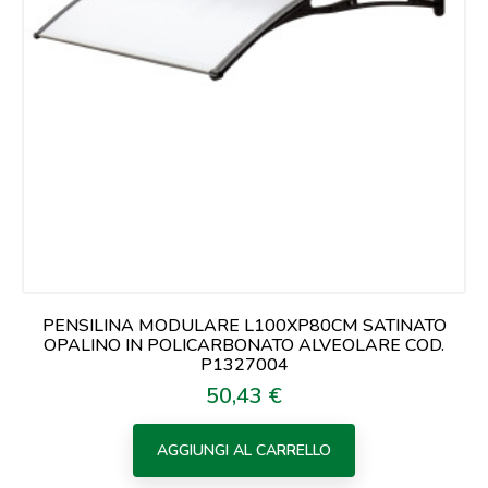
PENSILINA MODULARE L100XP80CM SATINATO
OPALINO IN POLICARBONATO ALVEOLARE COD.
P1327004
50,43 €
Prezzo
AGGIUNGI AL CARRELLO