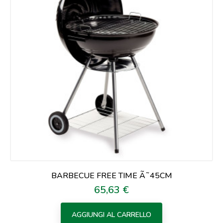
BARBECUE FREE TIME Ã˜45CM
65,63 €
Prezzo
AGGIUNGI AL CARRELLO