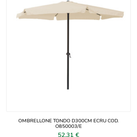
OMBRELLONE TONDO D300CM ECRU COD.
O850003/E
52,31 €
Prezzo