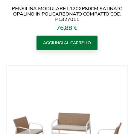
PENSILINA MODULARE L120XP80CM SATINATO
OPALINO IN POLICARBONATO COMPATTO COD.
P1327011
76,88 €
Prezzo
AGGIUNGI AL CARRELLO