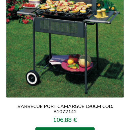
BARBECUE PORT CAMARGUE L90CM COD.
B1072142
106,88 €
Prezzo