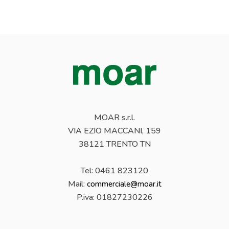
MOAR s.r.l.
VIA EZIO MACCANI, 159
38121 TRENTO TN
Tel: 0461 823120
Mail:
commerciale@moar.it
P.iva:
01827230226