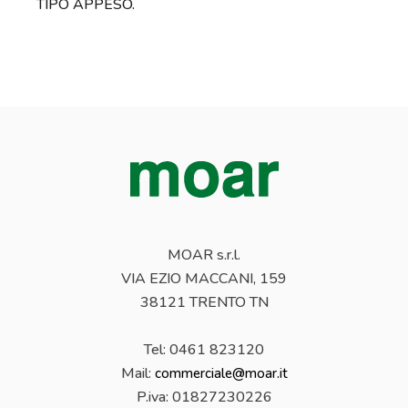
TIPO APPESO.
MOAR s.r.l.
VIA EZIO MACCANI, 159
38121 TRENTO TN
Tel: 0461 823120
Mail:
commerciale@moar.it
P.iva:
01827230226