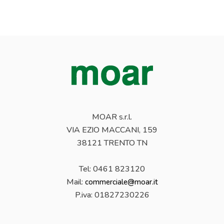
MOAR s.r.l.
VIA EZIO MACCANI, 159
38121 TRENTO TN
Tel: 0461 823120
Mail:
commerciale@moar.it
P.iva:
01827230226