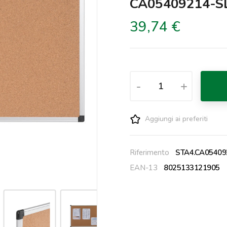
CA05409214-S
39,74 €
-
+
Aggiungi ai preferiti
Riferimento
STA4.CA05409
EAN-13
8025133121905