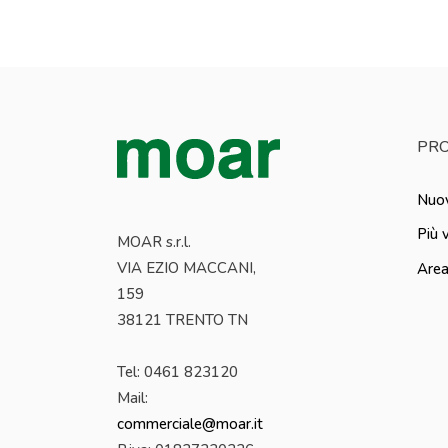
PRO
Nuov
Più 
MOAR s.r.l.
VIA EZIO MACCANI,
Area
159
38121 TRENTO TN
Tel: 0461 823120
Mail:
commerciale@moar.it