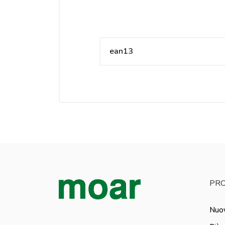
ean13
PRO
Nuov