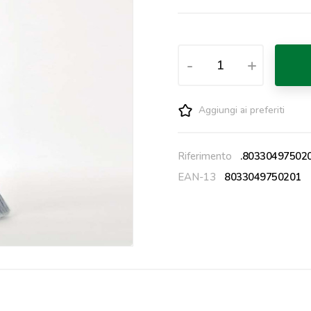
-
+
Aggiungi ai preferiti
Riferimento
.80330497502
EAN-13
8033049750201